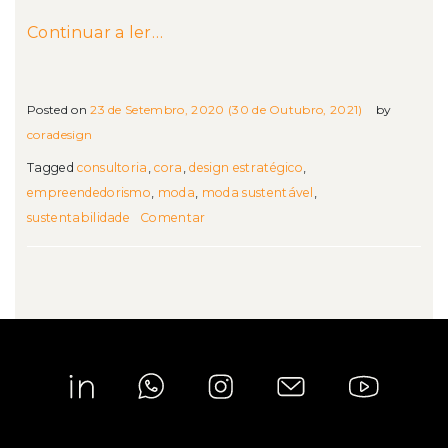
from Inicie uma jornada de transiç
Continuar a ler…
Posted on
23 de Setembro, 2020
(30 de Outubro, 2021)
by
coradesign
Tagged
consultoria
,
cora
,
design estratégico
,
empreendedorismo
,
moda
,
moda sustentável
,
sustentabilidade
Comentar