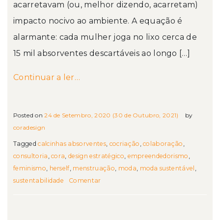
acarretavam (ou, melhor dizendo, acarretam)
impacto nocivo ao ambiente. A equação é
alarmante: cada mulher joga no lixo cerca de
15 mil absorventes descartáveis ao longo […]
from Moda, educação e tecnologia 
Continuar a ler…
Posted on
24 de Setembro, 2020
(30 de Outubro, 2021)
by
coradesign
Tagged
calcinhas absorventes
,
cocriação
,
colaboração
,
consultoria
,
cora
,
design estratégico
,
empreendedorismo
,
feminismo
,
herself
,
menstruação
,
moda
,
moda sustentável
,
sustentabilidade
Comentar