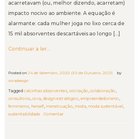
acarretavam (ou, melhor dizendo, acarretam)
impacto nocivo ao ambiente. A equação é
alarmante: cada mulher joga no lixo cerca de
15 mil absorventes descartáveis ao longo […]
from Moda, educação e tecnologia 
Continuar a ler…
Posted on
24 de Setembro, 2020
(30 de Outubro, 2021)
by
coradesign
Tagged
calcinhas absorventes
,
cocriação
,
colaboração
,
consultoria
,
cora
,
design estratégico
,
empreendedorismo
,
feminismo
,
herself
,
menstruação
,
moda
,
moda sustentável
,
sustentabilidade
Comentar